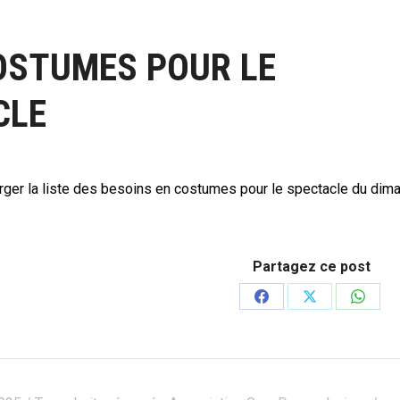
OSTUMES POUR LE
CLE
ger la liste des besoins en costumes pour le spectacle du dima
Partagez ce post
Partager
Partager
Partag
sur
sur
sur
Facebook
X
Whats