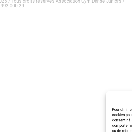
025 / Tous droits réservés Association Gym Danse Juniors /
7 992 000 29
Pour offrir 
cookies pour
consentir à 
comportement
ou de retire